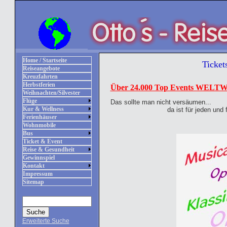
Home / Startseite
Ticket
Reiseangebote
Kreuzfahrten
Herbstferien
Über 24.000 Top Events WELT
Weihnachten/Silvester
Flüge
Das sollte man nicht versäumen...
Kur & Wellness
da ist für jeden und für jed
Ferienhäuser
Wohnmobile
Bus
Ticket & Event
Reise & Gesundheit
Gewinnspiel
Kontakt
Impressum
Sitemap
Erweiterte Suche